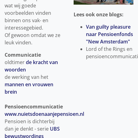
wat wij goede
voorbeelden vinden
Lees ook onze blogs:
binnen ons vak- en
Van guilty pleasure
interessegebied.
naar Pensioenfonds
Of gewoon omdat we ze
"New Amsterdam"
leuk vinden.
Lord of the Rings en
Communicatie
pensioencommunicat
oldtimer
de kracht van
woorden
de werking van het
mannen en vrouwen
brein
Pensioencommunicatie
www.nuietsdoenaanjepensioen.nl
Pensioen is dichterbij
dan je denkt - serie
UBS
bewustwordings